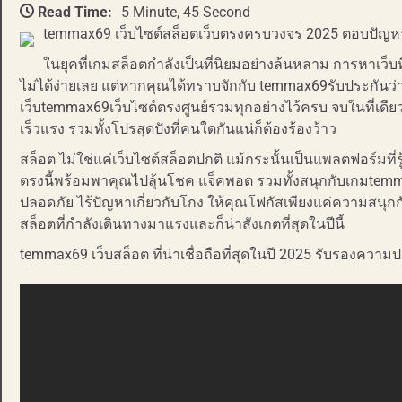
Read Time:
5 Minute, 45 Second
temmax69 เว็บไซต์สล็อตเว็บตรงครบวงจร 2025 ตอบปัญห
ในยุคที่เกมสล็อตกำลังเป็นที่นิยมอย่างล้นหลาม การหาเว็
ไม่ได้ง่ายเลย แต่หากคุณได้ทราบจักกับ temmax69รับประกันว่
เว็บtemmax69เว็บไซต์ตรงศูนย์รวมทุกอย่างไว้ครบ จบในที่เดี
เร็วแรง รวมทั้งโปรสุดปังที่คนใดกันแน่ก็ต้องร้องว้าว
สล็อต ไม่ใช่แค่เว็บไซต์สล็อตปกติ แม้กระนั้นเป็นแพลตฟอร์มที่
ตรงนี้พร้อมพาคุณไปลุ้นโชค แจ็คพอต รวมทั้งสนุกกับเกมtemmax
ปลอดภัย ไร้ปัญหาเกี่ยวกับโกง ให้คุณโฟกัสเพียงแค่ความสนุกกับ
สล็อตที่กำลังเดินทางมาแรงและก็น่าสังเกตที่สุดในปีนี้
temmax69 เว็บสล็อต ที่น่าเชื่อถือที่สุดในปี 2025 รับรองคว