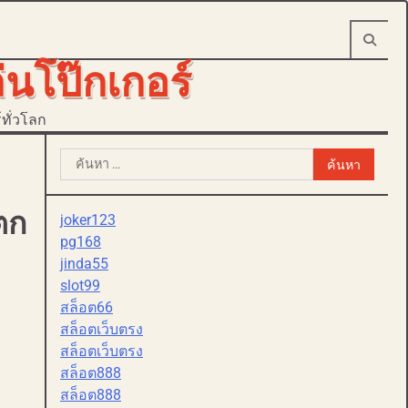
นโป๊กเกอร์
์ทั่วโลก
ค้นหา
สำหรับ:
ตก
joker123
pg168
jinda55
slot99
สล็อต66
สล็อตเว็บตรง
สล็อตเว็บตรง
สล็อต888
สล็อต888