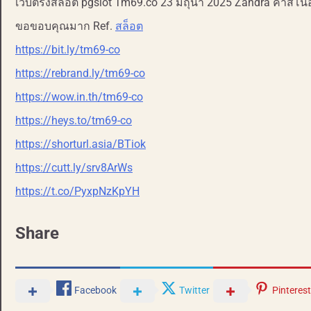
เว็บตรงสล็อต pgslot Tm69.co 23 มิถุนา 2025 Zandra คาสิโน
ขอขอบคุณมาก Ref.
สล็อต
https://bit.ly/tm69-co
https://rebrand.ly/tm69-co
https://wow.in.th/tm69-co
https://heys.to/tm69-co
https://shorturl.asia/BTiok
https://cutt.ly/srv8ArWs
https://t.co/PyxpNzKpYH
Share
Facebook
Twitter
Pinterest