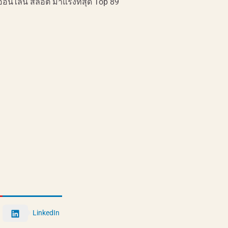
ออนไลน์ สล็อต มาแรงที่สุด Top 89
LinkedIn