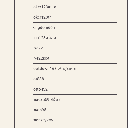
joker123auto
joker123th
kingdom66n
lion123สล็อต
live22
live22slot
lockdown168 เข้าสู่ระบบ
lot888
lotto432
macau69 สมัคร
mars95
monkey789