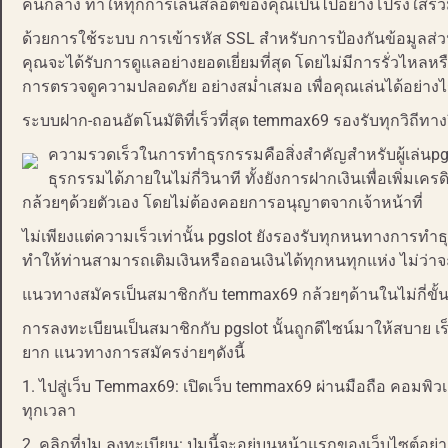
คนกลาง ทำให้ทุกการเล่นสล็อตของคุณเป็นไปอย่างโปร่งใสรวมท
ด้วยการใช้ระบบ การเข้ารหัส SSL สำหรับการป้องกันข้อมูลส่ว
คุณจะได้รับการดูแลอย่างยอดเยี่ยมที่สุด โดยไม่มีการรั่วไหล
การตรวจดูความปลอดภัย อย่างสม่ำเสมอ เพื่อคุณเล่นได้อย่างไ
ระบบฝาก-ถอนอัตโนมัติที่เร็วที่สุด temmax69 รองรับทุกวิถีทา
ความรวดเร็วในการทำธุรกรรมคือสิ่งสำคัญสำหรับผู้เล่นpgs
ธุรกรรมได้ภายในไม่กี่วินาที ทั้งยังการฝากเงินเพื่อเพิ่
กล้วยๆด้วยตัวเอง โดยไม่ต้องคอยการอนุญาตจากเจ้าหน้าที่
ไม่เพียงแต่ความเร็วเท่านั้น pgslot ยังรองรับทุกหนทางการทำธ
ทำให้ท่านสามารถเติมเงินหรือถอนเงินได้ทุกหนทุกแห่ง ไม่ว่า
แนวทางสมัครเป็นสมาชิกกับ temmax69 กล้วยๆด้านในไม่กี่ขั้
การลงทะเบียนเป็นสมาชิกกับ pgslot นั้นถูกดีไซน์มาให้สบาย เร็
ยาก แนวทางการสมัครง่ายๆดังนี้
1. ไปสู่เว็บ Temmax69: เปิดเว็บ temmax69 ผ่านมือถือ คอมพิวเ
ทุกเวลา
2. คลิกที่ปุ่ม ลงทะเบียน: ปุ่มนี้จะอยู่บนหน้าแรกของเว็บไซต์อย