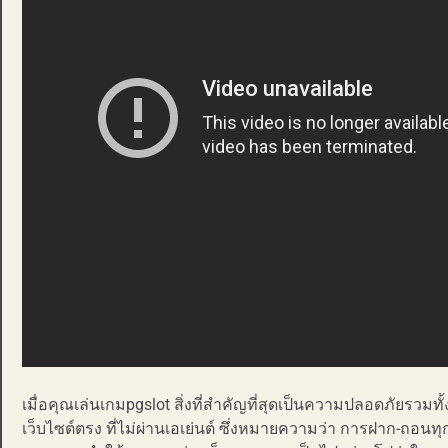
เมื่อคุณเล่นเกมpgslot สิ่งที่สำคัญที่สุดเป็นความปลอดภัยรวมทั
เว็บไซต์ตรง ที่ไม่ผ่านเอเย่นต์ ซึ่งหมายความว่า การฝาก-ถอ