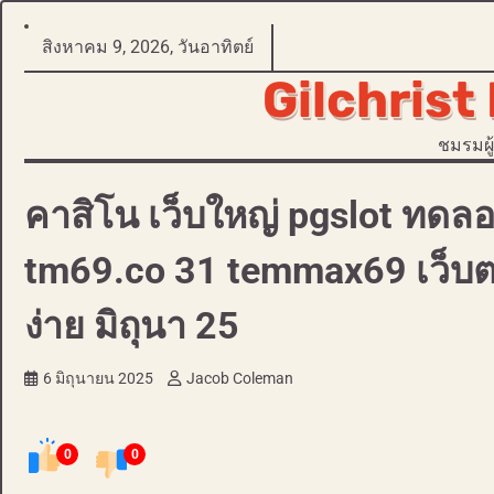
Skip
สิงหาคม 9, 2026, วันอาทิตย์
to
Gilchrist
content
ชมรมผู้
คาสิโน เว็บใหญ่ pgslot ทดลอ
tm69.co 31 temmax69 เว็บต
ง่าย มิถุนา 25
6 มิถุนายน 2025
Jacob Coleman
0
0