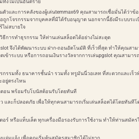
ั้งไม่เป็นอันตราย
นตัวและการคลังของผู้เล่นtemmax69 คุณสามารถเชื่อมั่นได้ว่าข้
หรือถูกโจรกรรมจากบุคคลที่มิได้รับอนุญาต นอกจากนี้ยังมีระบบระเ
ร้ไม่สบายใจ
งวิธีการทำธุรกรรม ให้ท่านเล่นสล็อตได้อย่างไม่สะดุด
lot จึงได้พัฒนาระบบ ฝาก-ถอนอัตโนมัติ ที่เร็วที่สุด ทำให้คุณส
มเครดิตเข้าระบบ หรือการถอนเงินรางวัลจากการเล่นpgslot คุณสามาร
ุรกรรมทั้ง ธนาคารชั้นนำ รวมทั้ง ทรูมันนี่วอเลท ที่สะดวกและเร็ว
จะอยู่ตรงไหน
นตอน พร้อมรับโบนัสต้อนรับโดยทันที
ว และก็ปลอดภัย เพื่อให้ทุกคนสามารถเริ่มเล่นสล็อตได้โดยทันทีโดย
ตอร์ หรือแท็บเล็ต ทุกเครื่องมือรองรับการใช้งาน ทำให้ท่านสมัครได
่างแจ่มแจ้ง เพื่อคุณเริ่มต้นสมัครสมาชิกได้ไม่ยาก