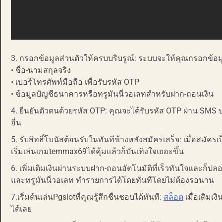
3. กรอกข้อมูลส่วนตัวให้ครบบริบรูณ์: ระบบจะให้คุณกรอกข้อม
• ชื่อ-นามสกุลจริง
• เบอร์โทรศัพท์มือถือ เพื่อรับรหัส OTP
• ข้อมูลบัญชีธนาคารหรือทรูมันนี่วอเลทสำหรับฝาก-ถอนเงิน
4. ยืนยันตัวตนด้วยรหัส OTP: คุณจะได้รับรหัส OTP ผ่าน SMS
อื่น
5. รับสิทธิ์โบนัสต้อนรับในทันทีข้างหลังสมัครเสร็จ: เมื่อสมัครเ
เริ่มเล่นเกมtemmax69ได้คุ้มแล้วก็บันเทิงใจเยอะขึ้น
6. เพิ่มเติมเงินผ่านระบบฝาก-ถอนอัตโนมัติที่เร็วทันใจและก
และทรูมันนี่วอเลท ทำรายการได้โดยทันทีโดยไม่ต้องรอนาน
7.เริ่มต้นเล่นPgslotที่คุณรู้สึกชื่นชอบได้ทันที:
สล็อต
เมื่อเติมเง
ได้เลย