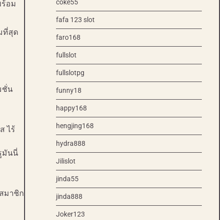
coke55
พร้อม
fafa 123 slot
ที่สุด
faro168
fullslot
fullslotpg
ชั่น
funny18
happy168
hengjing168
ส ไร้
hydra888
ันนี่
Jilislot
jinda55
นสมาชิก
jinda888
Joker123