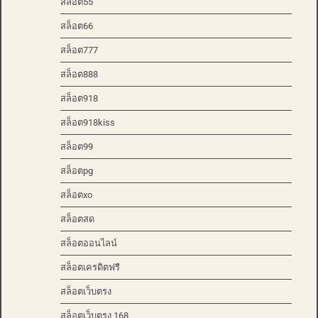
สล็อต55
สล็อต66
สล็อต777
สล็อต888
สล็อต918
สล็อต918kiss
สล็อต99
สล็อตpg
สล็อตxo
สล็อตสด
สล็อตออนไลน์
สล็อตเครดิตฟรี
สล็อตเว็บตรง
สล็อตเว็บตรง 168