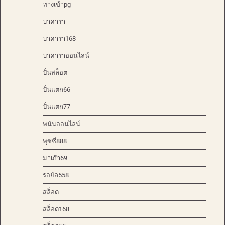
ทางเข้าpg
บาคาร่า
บาคาร่า168
บาคาร่าออนไลน์
ปั่นสล็อต
ปั่นแตก66
ปั่นแตก77
พนันออนไลน์
พุซซี่888
มาเก๊า69
รอยัล558
สล็อต
สล็อต168