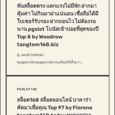
พันสล็อตตรง แตกแรงไม่มีพัก ฝากมา
คุ้มค่า ไม่กินมาม่าแน่นอน เชื่อถือได้มี
ใบเซอร์รับรอง ฝากถอนไว ไม่ต้องรอ
นาน pgslot โบนัสเข้าบ่อยที่สุดของปี
Top 8 by Woodrow
tangtem168.biz
Jacob Coleman
tangtem168 tangtem168 เกมสล็อตให้ทั้งควา…
PGSLOT168
สล็อต168 สล็อตออนไลน์ บาคาร่า
คัดมาเพื่อคุณ Top 97 by Florene