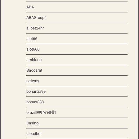
ABA
ABAGroup2
allbet24hr
alot66
alot666
ambking
Baccarat
betway
bonanza99
bonus888
brazil999 ทางเข้า
Casino
cloudbet