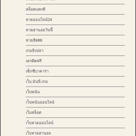
สล็อตแตกดี
หวยออนไลน์24
หวยฮานอยวันนี้
หวยฮิต88
เกมยิงปลา
เครดิตฟรี
เซ็กซี่บาคาร่า
เว็บ มันนี่ เกม
เว็บพนัน
เว็บพนันออนไลน์
เว็บสล็อต
เว็บหวยออนไลน์
เว็บหวยฮานอย