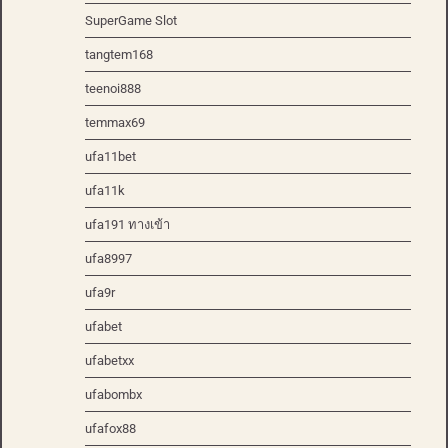
SuperGame Slot
tangtem168
teenoi888
temmax69
ufa11bet
ufa11k
ufa191 ทางเข้า
ufa8997
ufa9r
ufabet
ufabetxx
ufabombx
ufafox88