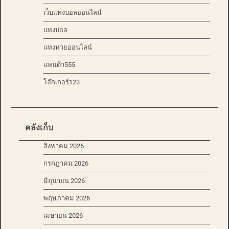
เว็บแทงบอลออนไลน์
แทงบอล
แทงหวยออนไลน์
แพนด้า555
โจ๊กเกอร์123
คลังเก็บ
สิงหาคม 2026
กรกฎาคม 2026
มิถุนายน 2026
พฤษภาคม 2026
เมษายน 2026