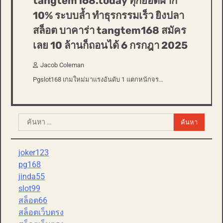
tangtem168.today ทุกยอดฝาก
10% ระบบล้ำ ทำธุรกรรมเร็ว ยิงปลา
สล็อต บาคาร่า tangtem168 สมัคร
เลย 10 ล้านก็ถอนได้ 6 กรกฎา 2025
Jacob Coleman
Pgslot168 เกมใหม่มาแรงอันดับ 1 แตกหนักจร…
ค้นหา
สำหรับ:
joker123
pg168
jinda55
slot99
สล็อต66
สล็อตเว็บตรง