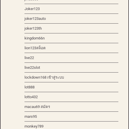
Joker123
joker123auto
joker123th
kingdom66n
lion123สล็อต
live22
live22slot
lockdown168 เข้าสู่ระบบ
lot888
lotto432
macau69 สมัคร
mars95
monkey789