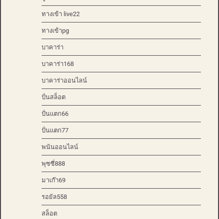
ทางเข้า live22
ทางเข้าpg
บาคาร่า
บาคาร่า168
บาคาร่าออนไลน์
ปั่นสล็อต
ปั่นแตก66
ปั่นแตก77
พนันออนไลน์
พุซซี่888
มาเก๊า69
รอยัล558
สล็อต