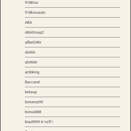
918Kiss
918kissauto
ABA
ABAGroup2
allbet24hr
alot66
alot666
ambking
Baccarat
betway
bonanza99
bonus888
brazil999 ทางเข้า