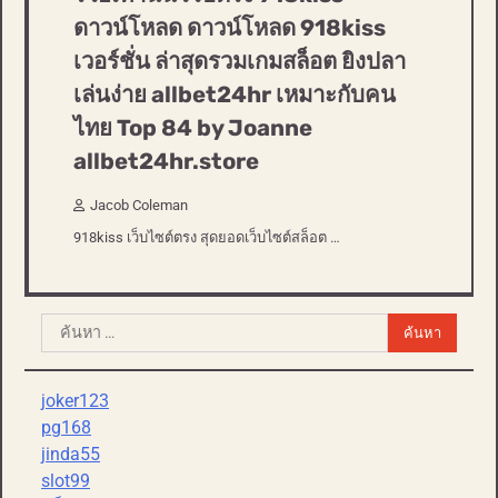
ดาวน์โหลด ดาวน์โหลด 918kiss
เวอร์ชั่น ล่าสุดรวมเกมสล็อต ยิงปลา
เล่นง่าย allbet24hr เหมาะกับคน
ไทย Top 84 by Joanne
allbet24hr.store
Jacob Coleman
918kiss เว็บไซต์ตรง สุดยอดเว็บไซต์สล็อต …
ค้นหา
สำหรับ:
joker123
pg168
jinda55
slot99