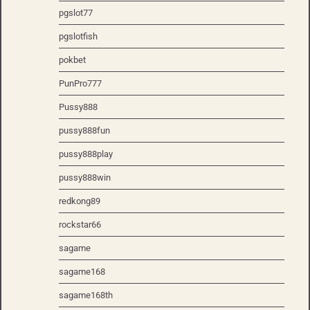
pgslot77
pgslotfish
pokbet
PunPro777
Pussy888
pussy888fun
pussy888play
pussy888win
redkong89
rockstar66
sagame
sagame168
sagame168th