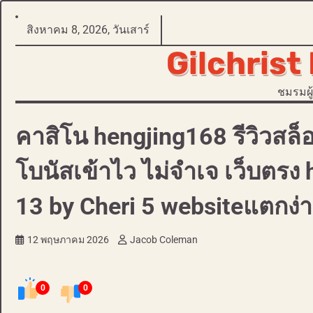
Skip
สิงหาคม 8, 2026, วันเสาร์
to
Gilchrist
content
ชมรมผู้
คาสิโน hengjing168 รีวิวสล็อ
โบนัสเข้าไว ไม่จำเจ เว็บตรง
13 by Cheri 5 websiteแตกง
12 พฤษภาคม 2026
Jacob Coleman
0
0