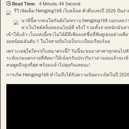
Read Time:
4 Minute, 44 Second
รีวิวจัดเต็ม Hengjing168 เว็บสล็อต ตัวตึงแห่งปี 2026 ปั่นง่
นาทีนี้หากคนใดกันยังไม่ทราบ hengjing168 บอกเลยว่าค
หาเว็บไซต์สล็อตออนไลน์ที่ จริงใ รวมทั้งจ่ายหนักมันห
เข้าให้แล้ว เว็บแห่งนี้เขาไม่ได้มีดีเพียงแค่ชื่อที่ฟังดูเฮงอย
ยอดนิยมอันดับ 1 ในใจสายปั่นไปเป็นระเบียบเรียบร้อย
เพราะเหตุใดใครๆก็แห่มาตรงนี้? วันนี้จะขออาสาพาทุกคนไปทัว
ระทั่งเกมแตกง่ายที่คัดมาให้เน้นๆรับประกันว่าอ่านจบแล้วจะเข้า
คนพูดถึงสูงที่สุด พร้อมแล้วไปลุยกันเลยนะ!
การเกิด Hengjing168 ทำไมถึงได้รับความนิยมระเบิดในปี 202