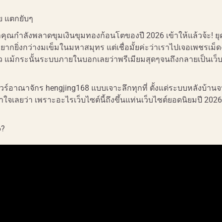
าย แตกยับๆ
ุณกำลังพลาดขุมเงินขุมทองก้อนโตของปี 2026 เข้าให้แล้วจ้ะ! ยุ
ายากยิ่งกว่างมเข็มในมหาสมุทร แต่เชื่อมั้ยค่ะว่าเราไปเจอเพชรเม็
่างเดียว แม้กระนั้นระบบภายในบอกเลยว่าพรีเมียมสุดๆจนถึงกลายเป็นเว็
ร์อาณาจักร hengjing168 แบบเจาะลึกทุกที่ ตั้งแต่ระบบหลังบ้าน
ใจเลยว่า เพราะอะไรเว็บไซต์นี้ถึงขึ้นแท่นเว็บไซต์ยอดนิยมปี 2026 
6?