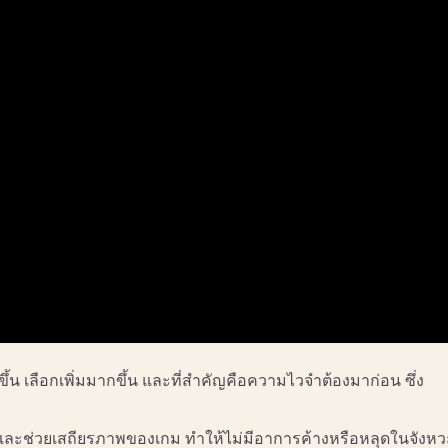
น เลือกเพิ่มมากขึ้น และที่สำคัญคือความไวจำต้องมาก่อน ซึ่ง
วณและช่วยเสถียรภาพของเกม ทำให้ไม่มีอาการค้างหรือหลุดในจังหว