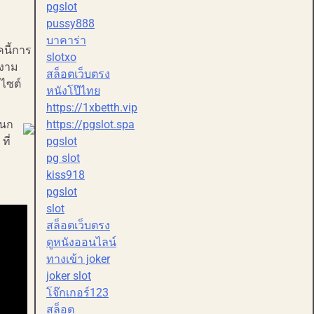
pgslot
pussy888
บาคาร่า
คนี้การ
slotxo
ดงาม
สล็อตเว็บตรง
บไซต์
หนังโป๊ไทย
https://1xbetth.vip
จนก
https://pgslot.spa
ที่
pgslot
pg slot
kiss918
pgslot
slot
สล็อตเว็บตรง
ดูหนังออนไลน์
ทางเข้า joker
joker slot
โจ๊กเกอร์123
สล็อต