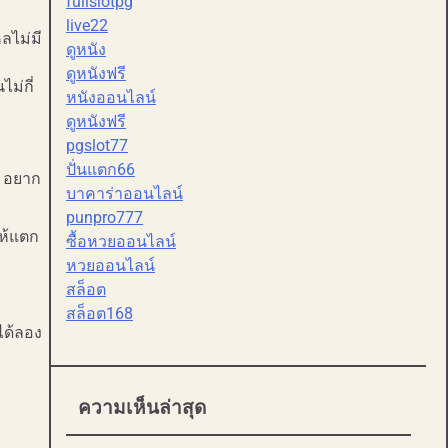
fullslotpg
live22
หลไม่มี
ดูหนัง
ดูหนังฟรี
ม่กี่
หนังออนไลน์
ดูหนังฟรี
pgslot77
ปั่นแตก66
ะ อยาก
บาคาร่าออนไลน์
punpro777
ให้แตก
ซื้อหวยออนไลน์
หวยออนไลน์
สล็อต
สล็อต168
ได้ลอง
ความเห็นล่าสุด