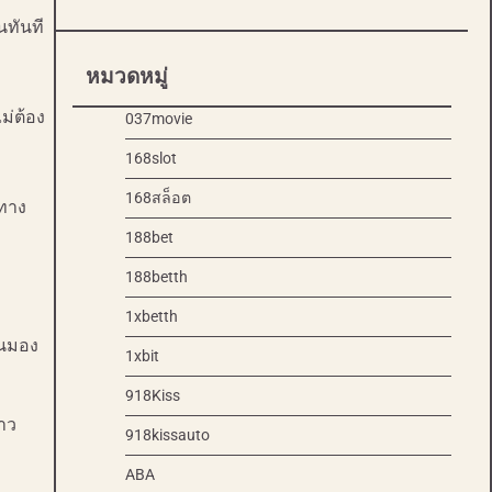
นทันที
หมวดหมู่
ม่ต้อง
037movie
168slot
168สล็อต
ีทาง
188bet
188betth
1xbetth
ินมอง
1xbit
918Kiss
สาว
918kissauto
ABA