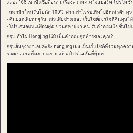
สล็อต168 เขาขึ้นชื่อลือนามเรื่องความดวงใจสปอร์ต โปรโมชั่น เ
• สมาชิกใหม่รับโบนัส 100%: ฝากเท่าไรรับเพิ่มไปอีกเท่าตัว ทุน
• คืนยอดเสียทุกๆวัน: เล่นเสียช่างเถอะ เว็บไซต์เขาใจดีคืนทุนให
• โปรเสนอแนะเพื่อนฝูง: ชวนสหายมาเล่น รับค่าคอมมิชชั่นไปเลยฟรี
สรุป ทำไม Hengjing168 เป็นคำตอบสุดท้ายของคุณ?
สรุปสั้นๆง่ายๆเลยค่ะจ้ะ hengjing168 เป็นเว็บไซต์ที่รวมทุก
รวดเร็ว เกมที่หลากหลาย แล้วก็โปรโมชั่นที่คุ้มค่า