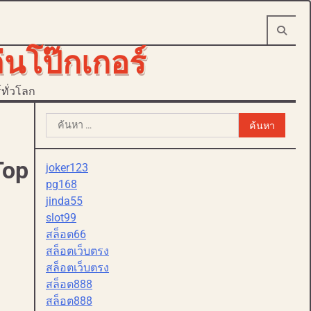
นโป๊กเกอร์
์ทั่วโลก
ค้นหา
สำหรับ:
Top
joker123
pg168
jinda55
slot99
สล็อต66
สล็อตเว็บตรง
สล็อตเว็บตรง
สล็อต888
สล็อต888