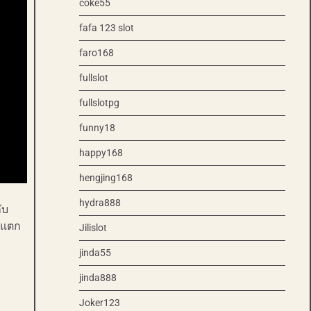
coke55
fafa 123 slot
faro168
fullslot
fullslotpg
funny18
happy168
hengjing168
hydra888
ับ
ม่แตก
Jilislot
jinda55
jinda888
Joker123