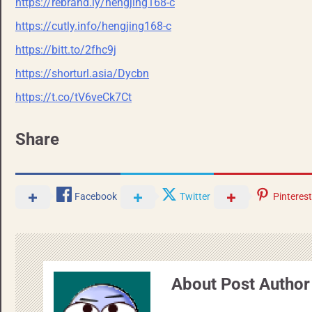
https://rebrand.ly/hengjing168-c
https://cutly.info/hengjing168-c
https://bitt.to/2fhc9j
https://shorturl.asia/Dycbn
https://t.co/tV6veCk7Ct
Share
Facebook
Twitter
Pinterest
About Post Author