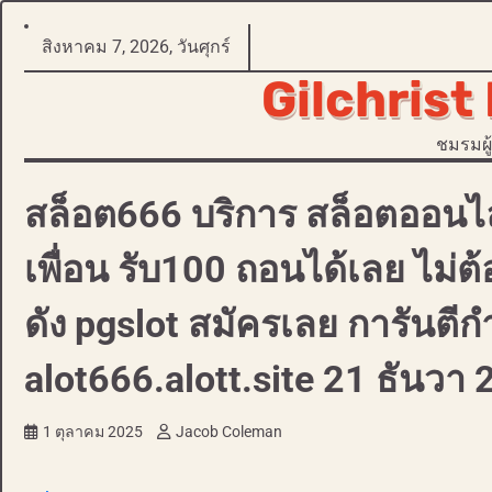
Skip
สิงหาคม 7, 2026, วันศุกร์
to
Gilchrist
content
ชมรมผู้
สล็อต666 บริการ สล็อตออนไล
เพื่อน รับ100 ถอนได้เลย ไม่ต
ดัง pgslot สมัครเลย การันต
alot666.alott.site 21 ธันวา 
1 ตุลาคม 2025
Jacob Coleman