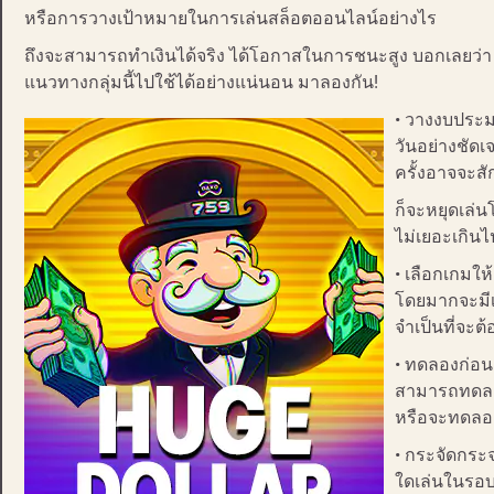
หรือการวางเป้าหมายในการเล่นสล็อตออนไลน์อย่างไร
ถึงจะสามารถทำเงินได้จริง ได้โอกาสในการชนะสูง บอกเลยว่า ไ
แนวทางกลุ่มนี้ไปใช้ได้อย่างแน่นอน มาลองกัน!
• วางงบประม
วันอย่างชัดเ
ครั้งอาจจะสั
ก็จะหยุดเล่
ไม่เยอะเกินไป
• เลือกเกมให
โดยมากจะมีเก
จำเป็นที่จะ
• ทดลองก่อนล
สามารถทดลอง
หรือจะทดลองใช
• กระจัดกระจ
ใดเล่นในรอบ