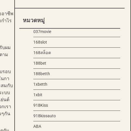
ืออาชีพ
หมวดหมู่
มกำไร
037movie
168slot
รับผม
168สล็อต
็ตาม
188bet
็บรอบ
188betth
บในกา
1xbetth
ะสมกับ
งระบบ
1xbit
ย่นต์
918Kiss
พวกเรา
ๆกัน
918kissauto
ABA
ใดกัน