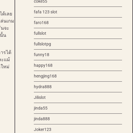
coke55
fafa 123 slot
ได้เลย
เล่นเกม
faro168
มันจะ
fullslot
นั้น
fullslotpg
การได้
funny18
ละแม้
happy168
กใหม่
hengjing168
hydra888
Jilislot
jinda55
jinda888
Joker123