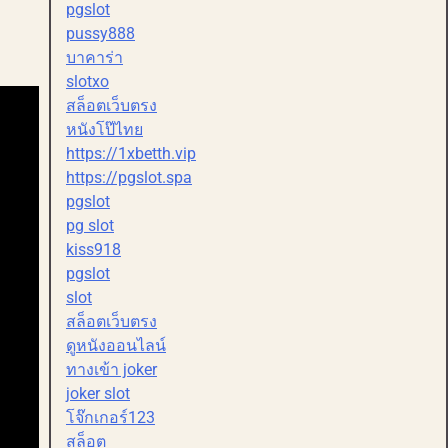
pgslot
pussy888
บาคาร่า
slotxo
สล็อตเว็บตรง
หนังโป๊ไทย
https://1xbetth.vip
https://pgslot.spa
pgslot
pg slot
kiss918
pgslot
slot
สล็อตเว็บตรง
ดูหนังออนไลน์
ทางเข้า joker
joker slot
โจ๊กเกอร์123
สล็อต