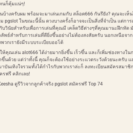
นก็คุ้มแน่ๆ!
ันบ้างครับผม พร้อมจะมาเล่นเกมกับ สล็อต666 กันรึยัง? คุณจะเห็น
กม pgslot ในขณะนี้นั้น ดวงบางครั้งก็อาจจะเป็นสิ่งที่จำเป็น แต่การ
ับวินัยสำหรับเพื่อการเล่นที่คุณมี เคล็ดวิธีต่างๆที่คุณมานะฝึกหัด 
ลัพธ์สำหรับการเล่นที่ดียิ่งขึ้นอย่างไม่ต้องสงสัยครับ นอกเหนือจาก
พวกเรายังมีระบบระเบียบออโต้
ให้คุณเล่น alot666 ได้ง่ายมากยิ่งขึ้น เร็วขึ้น และก็เพิ่มช่องทางใน
ขึ้นด้วย แต่ว่าทั้งนี้ คุณก็จะต้องใช้อย่างระแวดระวังด้วยนะครับ แ
าบันเทิงใจรวมทั้งได้กำไรกับพวกเราล่ะก็ ลงทะเบียนสมัครสมาชิ
ัครฟรี คลิกเลย!
Keesha ดูรีวิวจากลูกค้าจริง pgslot สมัครฟรี Top 74