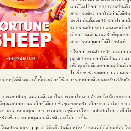
แน่ที่ไม่ได้อยากกดรอบสปินด้ว
สามารถตั้งค่าออโต้สปินได้ทัน
จะเริ่มต้นตั้งแต่ 10 รอบไปจนถ
รอบร่วมกัน ระบบเกมจะสปินอั
เตียนตามจำนวนครั้งที่คุณอยา
สามารถหยุดเองได้โดยทันที
• ใช้อย่างระมัดระวัง: แน่นอนว
pgslot ระบบออโต้สปินออกแ
เพื่อคุณไม่ต้องคอยกดสปินด้วย
ไปเรื่อยๆช่วยลดความอ่อนแรง
นานๆได้ดี แต่ว่าทั้งนี้ก็จะต้องใช้อย่างรอบคอบด้วยนะครับ สลับกั
บการเล่นสั้นๆ: แม้คุณมีเวลาในการเล่นไม่มากสักเท่าไรนัก ระบบอ
้คุณเล่นอย่างต่อเนื่องได้แบบชิวๆเลยล่ะครับ เนื่องจากว่าไม่ต้องก
า แต่ถ้าหากคุณต้องการเล่นยาวๆชี้แนะให้กดสลับกันไปมา เพื่อใ
รับเพื่อการควบคุมเกมด้วยตัวเองได้มากขึ้น
ม่กับพวกเรา pgslot ได้แล้ววันนี้ เว็บไซต์ตรงแท้ที่ดีเยี่ยมที่สุดใ