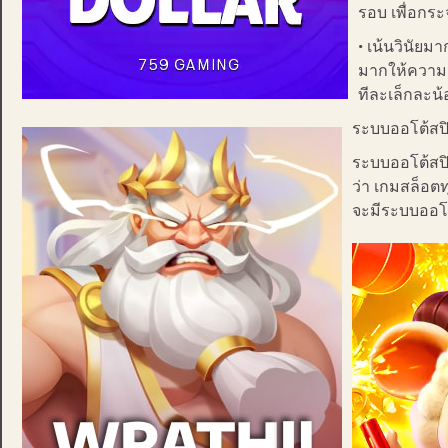
รอบ เพื่อกระ
• เน้นวินัยม
มากให้ความส
ทีละเล็กละน้
ระบบออโต้สปิ
ระบบออโต้สป
ว่า เกมสล็อต
จะมีระบบออโต