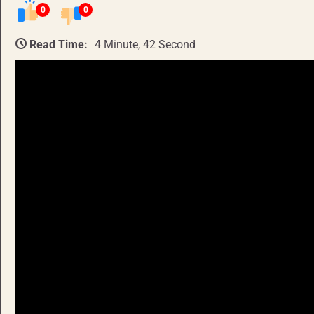
0
0
Read Time:
4 Minute, 42 Second