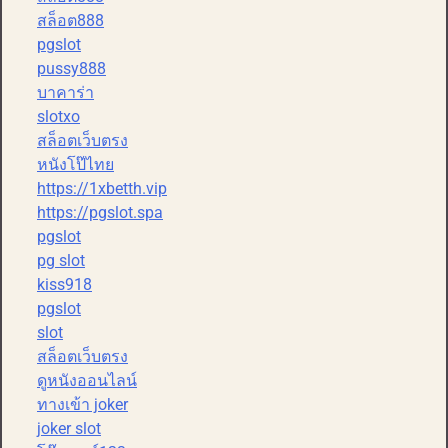
สล็อต888
pgslot
pussy888
บาคาร่า
slotxo
สล็อตเว็บตรง
หนังโป๊ไทย
https://1xbetth.vip
https://pgslot.spa
pgslot
pg slot
kiss918
pgslot
slot
สล็อตเว็บตรง
ดูหนังออนไลน์
ทางเข้า joker
joker slot