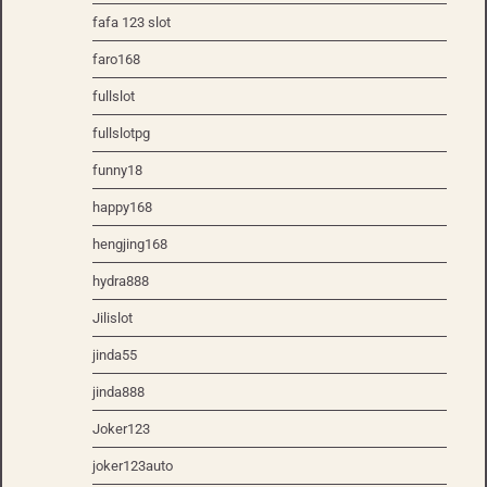
fafa 123 slot
faro168
fullslot
fullslotpg
funny18
happy168
hengjing168
hydra888
Jilislot
jinda55
jinda888
Joker123
joker123auto