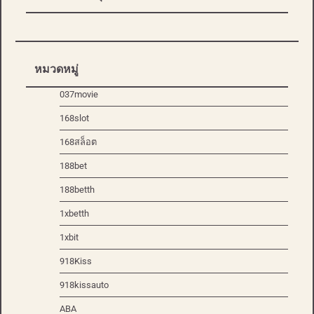
หมวดหมู่
037movie
168slot
168สล็อต
188bet
188betth
1xbetth
1xbit
918Kiss
918kissauto
ABA