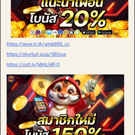
https://wow.in.th/amb888_cc
https://shorturl.asia/5BGuw
https://cutt.ly/MrhLMFr3