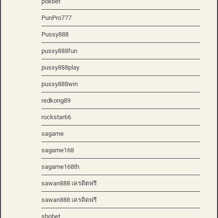
pokbet
PunPro777
Pussy888
pussy888fun
pussy888play
pussy888win
redkong89
rockstar66
sagame
sagame168
sagame168th
sawan888 เครดิตฟรี
sawan888 เครดิตฟรี
sbobet