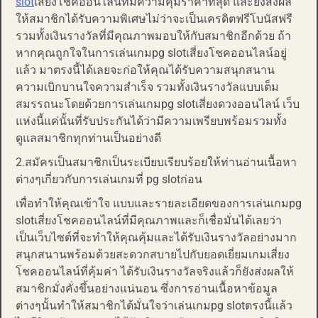
slot
เสี่ยงโชคออนไลน์ที่มีความคุ้มราคาที่สุด และยังส่งผล
ให้สมาชิกได้รับความพิเศษไม่ว่าจะเป็นเครดิตฟรีโบนัสฟรี
รวมทั้งเงินรางวัลที่มีคุณภาพมอบให้กับสมาชิกอีกด้วย ถ้า
หากคุณถูกใจในการเล่นเกมpg slotเสี่ยงโชคออนไลน์อยู่
แล้ว มาตรงนี้ได้เลยจะก่อให้คุณได้รับความสนุกสนาน
ความเบิกบานใจความสำเร็จ รวมทั้งเงินรางวัลแบบเต็ม
สมรรถนะโดยด้วยการเล่นเกมpg slotเสี่ยงดวงออนไลน์ เว็บ
แห่งนี้แค่นั้นที่รับประกันได้ว่ามีความเพรียบพร้อมรวมทั้ง
ดูแลสมาชิกทุกท่านเป็นอย่างดี
2.สมัครเป็นสมาชิกเป็นระเบียบเรียบร้อยให้ท่านอ่านเนื้อหา
ต่างๆเกี่ยวกับการเล่นเกมที่ pg slotก่อน
เพื่อทำให้คุณเข้าใจ แบบและรายละเอียดของการเล่นเกมpg
slotเสี่ยงโชคออนไลน์ที่มีคุณภาพและก็เชื่อมั่นได้เลยว่า
เป็นเว็บไซต์ที่จะทำให้คุณคุ้มและได้รับเงินรางวัลอย่างมาก
สนุกสนานพร้อมด้วยสะดวกสบายไปกับยอดเยี่ยมเกมเสี่ยง
โชคออนไลน์ที่คุ้มค่า ได้รับเงินรางวัลจริงแล้วก็ยังส่งผลให้
สมาชิกมั่งคั่งขึ้นอย่างแน่นอน ซึ่งการอ่านเนื้อหาข้อมูล
ต่างๆนั้นทำให้สมาชิกได้มั่นใจว่าเล่นเกมpg slotตรงนี้แล้ว