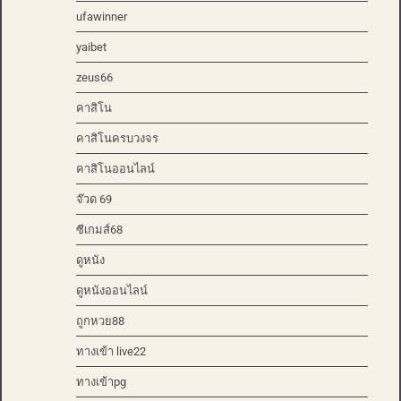
ufawinner
yaibet
zeus66
คาสิโน
คาสิโนครบวงจร
คาสิโนออนไลน์
จ๊วด 69
ซีเกมส์68
ดูหนัง
ดูหนังออนไลน์
ถูกหวย88
ทางเข้า live22
ทางเข้าpg