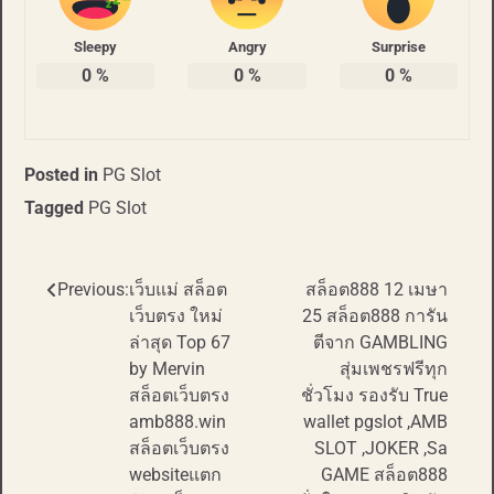
Sleepy
Angry
Surprise
0
%
0
%
0
%
Posted in
PG Slot
Tagged
PG Slot
Previous:
เว็บแม่ สล็อต
สล็อต888 12 เมษา
แนะแนว
เว็บตรง ใหม่
25 สล็อต888 การัน
เรื่อง
ล่าสุด Top 67
ตีจาก GAMBLING
by Mervin
สุ่มเพชรฟรีทุก
สล็อตเว็บตรง
ชั่วโมง รองรับ True
amb888.win
wallet pgslot ,AMB
สล็อตเว็บตรง
SLOT ,JOKER ,Sa
websiteแตก
GAME สล็อต888