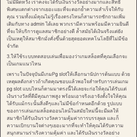
ไม่มีผิดหวัง เราคงจะได้รับเงินรางวัลอย่างมากและสิทธิ
พิเศษแตกต่างจากเยอะแยะที่จะตอกย้ำความสำเร็จให้กับ
คุณ รวมทั้งแม้คุณไม่รู้เรื่องตรงไหนก็สามารถซักถามเพิ่ม
เติมกับทาง admin ได้เลย พวกเรามีความพร้อมมีความยินดี
ที่จะให้บริการดูแลสมาชิกอย่างดี ล้ำสมัยได้เงินจริงแต่ยัง
เป็นเหตุให้สมาชิกมั่งคั่งขึ้นด้วยสุดยอดเทคโนโลยีที่ไม่มีข้อ
จำกัด
3.ให้ใช้ระบบทดสอบเล่นเพื่อมองว่าเกมสล็อตที่คุณเลือกจะ
เป็นเกมแนวไหน
เพราะในปัจจุบันมีเกมPg slotให้เลือกนานัปการต้นแบบ ด้วย
เหตุผลดังกล่าวถ้าเกิดคุณชอบแล้วพอใจสำหรับการเล่นเกม
pg slot แบบไหนก็ตามมาตรงนี้ได้เลยจะก่อให้คุณได้รับแต่
เงินรางวัลที่ดีมีคุณภาพสูง พร้อมเอาจริงเอาจังตั้งใจให้คุณ
ได้รับแม้กระนั้นสิ่งดีๆและไม่มีข้อกำหนดอีกด้วย รูปแบบ
ของการเล่นเกมสล็อตออนไลน์ในสมัยใหม่นี้จะมีผลให้
สมาชิกได้รับเงินรางวัลความคุ้มค่าการบรรลุผล และก็
ความเบิกบานใจต่างๆเยอะมากที่จะทำให้คุณได้รับความ
สนุกสนานร่าเริงความคุ้มค่า และได้รับเงินรางวัลอย่าง