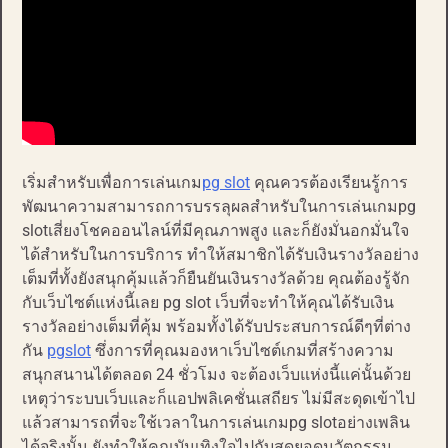
เริ่มสำหรับเพื่อการเล่นเกม
pg slot
คุณควรต้องเรียนรู้การ
พัฒนาความสามารถการบรรลุผลสำหรับในการเล่นเกมpg
slotเสี่ยงโชคออนไลน์ที่มีคุณภาพสูง และก็ยังมั่นอกมั่นใจ
ได้สำหรับในการบริการ ทำให้สมาชิกได้รับเงินรางวัลอย่าง
เต็มที่ทั้งยังสนุกคุ้มแล้วก็ยืนยันเงินรางวัลด้วย คุณต้องรู้จัก
กับเว็บไซต์แห่งนี้เลย pg slot เว็บที่จะทำให้คุณได้รับเงิน
รางวัลอย่างเต็มที่คุ้ม พร้อมทั้งได้รับประสบการณ์ดีๆที่ต่าง
กัน
pgslot
ซึ่งการที่คุณมองหาเว็บไซต์เกมที่สร้างความ
สนุกสนานได้ตลอด 24 ชั่วโมง จะต้องเว็บแห่งนี้แค่นั้นด้วย
เหตุว่าระบบเว็บและก็แอปพลิเคชั่นเสถียร ไม่มีสะดุดเข้าไป
แล้วสามารถที่จะใช้เวลาในการเล่นเกมpg slotอย่างเพลิน
ได้จริงนั้น ยังทำให้คุณบันเทิงใจไปกับสุดยอดนวัตกรรม