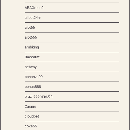
ABAGroup2
allbet24hr
alot66
alot666
ambking
Baccarat
betway
bonanza99
bonus888
brazil999 ทางเข้า
Casino
cloudbet
coke55