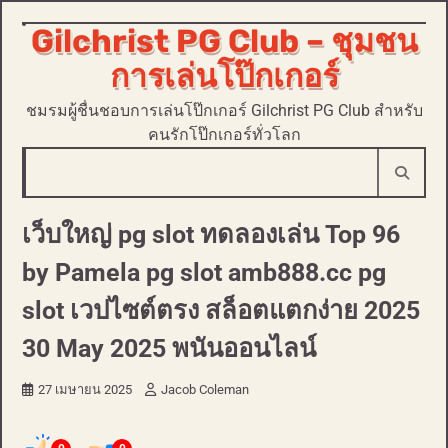
Gilchrist PG Club – ชุมชน
Skip
to
การเล่นโป๊กเกอร์
content
ชมรมผู้ชื่นชอบการเล่นโป๊กเกอร์ Gilchrist PG Club สำหรับ
คนรักโป๊กเกอร์ทั่วโลก
เว็บใหญ่ pg slot ทดลองเล่น Top 96
by Pamela pg slot amb888.cc pg
slot เวปไซต์ตรง สล็อตแตกง่าย 2025
30 May 2025 พนันออนไลน์
27 เมษายน 2025
Jacob Coleman