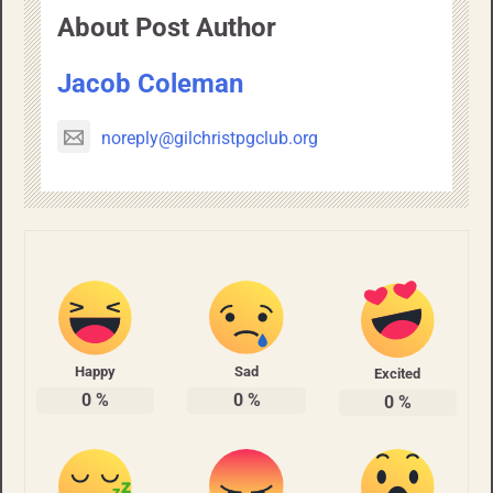
About Post Author
Jacob Coleman
noreply@gilchristpgclub.org
Happy
Sad
Excited
0
%
0
%
0
%