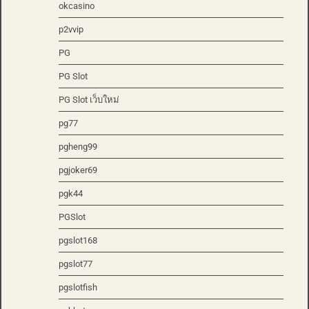
okcasino
p2vvip
PG
PG Slot
PG Slot เว็บใหม่
pg77
pgheng99
pgjoker69
pgk44
PGSlot
pgslot168
pgslot77
pgslotfish