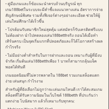
• คู่มือเกมและก็ข้อแนะนำครบถ้วนบริบูรณ์ ทุก
เกม188betในระบบจะมีคำชี้แจงแนวทางเล่น อัตราการจ่าย
สัญลักษณ์พิเศษ รวมทั้งฟีเจอร์ต่างๆอย่างละเอียด ช่วยให้ผู้
เล่นใหม่ศึกษาได้เร็วขึ้น
• โปรต้อนรับสมาชิกใหม่สุดคุ้ม แค่สมัครก็รับเครดิตฟรีแบบ
ไม่ต้องฝาก นำไปทดลองเล่น188betthจริง ถอนได้เมื่อทำ
เทิร์นครบ เป็นจุดเริ่มแรกที่ปลอดภัยและก็ได้โอกาสสร้างผล
กำไรจริง
• ไม่มีอย่างต่ำสำหรับในการฝากและถอน เหมาะกับผู้ที่มีงบ
จำกัด เริ่มต้นเล่น188betthเพียง 1 บาทก็สามารถลุ้นแจ็ค
พอตได้ทันที
เกมยอดนิยมที่ไม่ควรพลาดใน 188bet รวมเกมสล็อตแตก
ง่าย เล่นสนุก กำไรงาม
สำหรับผู้ที่ยังเลือกไม่ถูกว่าจะเล่นเกมไหนดี เราได้สะสมเกม
สล็อตที่ได้รับความนิยมในเว็บไซต์ 188betth ที่ประกันว่า
แตกง่าย โบนัสมาก แล้วก็เหมาะกับทุกคน: