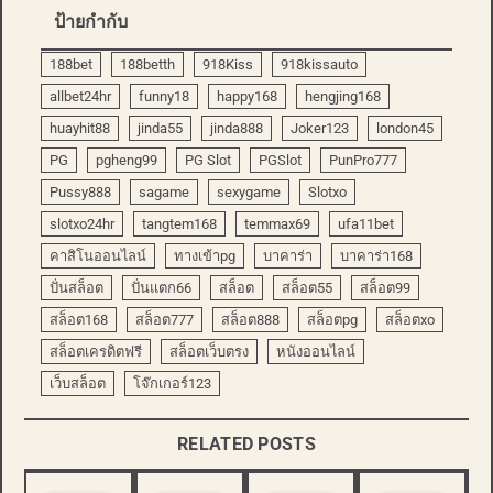
ป้ายกำกับ
188bet
188betth
918Kiss
918kissauto
allbet24hr
funny18
happy168
hengjing168
huayhit88
jinda55
jinda888
Joker123
london45
PG
pgheng99
PG Slot
PGSlot
PunPro777
Pussy888
sagame
sexygame
Slotxo
slotxo24hr
tangtem168
temmax69
ufa11bet
คาสิโนออนไลน์
ทางเข้าpg
บาคาร่า
บาคาร่า168
ปั่นสล็อต
ปั่นแตก66
สล็อต
สล็อต55
สล็อต99
สล็อต168
สล็อต777
สล็อต888
สล็อตpg
สล็อตxo
สล็อตเครดิตฟรี
สล็อตเว็บตรง
หนังออนไลน์
เว็บสล็อต
โจ๊กเกอร์123
RELATED POSTS