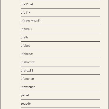
ufa11bet
ufa11k
ufa191 ทางเข้า
ufa8997
ufa9r
ufabet
ufabetxx
ufabombx
ufafox88
ufanance
ufawinner
yaibet
zeus66