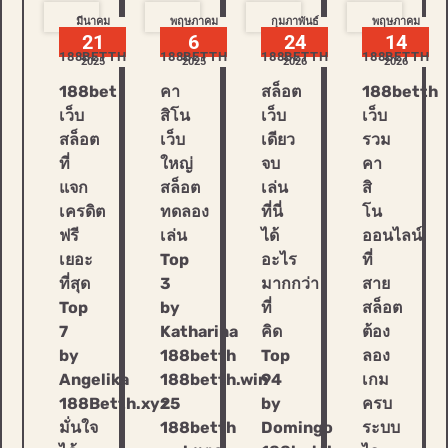
มีนาคม
พฤษภาคม
กุมภาพันธ์
พฤษภาคม
21
6
24
14
188BETTH
188BETTH
188BETTH
188BETTH
2025
2025
2026
2026
188bet
คา
สล็อต
188betth
เว็บ
สิโน
เว็บ
เว็บ
สล็อต
เว็บ
เดียว
รวม
ที่
ใหญ่
จบ
คา
แจก
สล็อต
เล่น
สิ
เครดิต
ทดลอง
ที่นี่
โน
ฟรี
เล่น
ได้
ออนไลน์
เยอะ
Top
อะไร
ที่
ที่สุด
3
มากกว่า
สาย
Top
by
ที่
สล็อต
7
Katharina
คิด
ต้อง
by
188betth
Top
ลอง
Angelika
188betth.win
94
เกม
188Betth.xyz
25
by
ครบ
มั่นใจ
188betth
Domingo
ระบบ