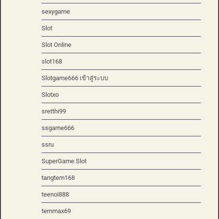
sexygame
Slot
Slot Online
slot168
Slotgame666 เข้าสู่ระบบ
Slotxo
sretthi99
ssgame666
ssru
SuperGame Slot
tangtem168
teenoi888
temmax69