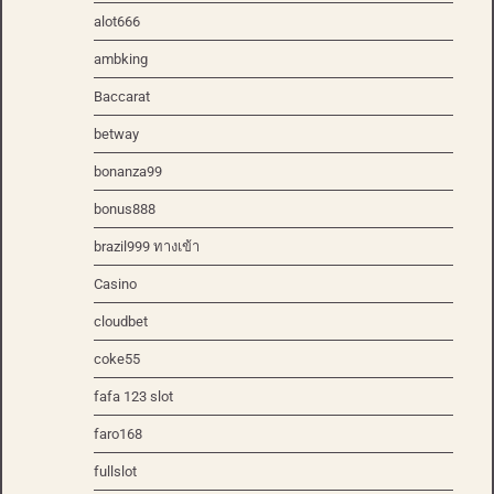
alot666
ambking
Baccarat
betway
bonanza99
bonus888
brazil999 ทางเข้า
Casino
cloudbet
coke55
fafa 123 slot
faro168
fullslot