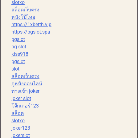
slotxo
สล็อตเว็บตรง
หนังโป๊ไทย
https://1xbetth.vip
https://pgslot.spa
pgslot
pg slot
kiss918
pgslot
slot
สล็อตเว็บตรง
ดูหนังออนไลน์
ทางเข้า joker
joker slot
โจ๊กเกอร์123
สล็อต
slotxo
joker123
jokerslot