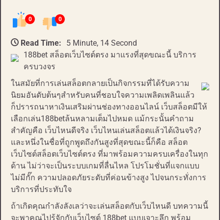
0
0
Read Time:
5 Minute, 14 Second
188bet สล็อตเว็บไซต์ตรง มาแรงที่สุดขณะนี้ บริการ
ครบวงจร
ในสมัยที่การเล่นสล็อตกลายเป็นกิจกรรมที่ได้รับความ
นิยมอันดับต้นๆสำหรับคนที่ชอบใจความเพลิดเพลินแล้ว
ก็ปรารถนาหาเงินเสริมผ่านช่องทางออนไลน์ เว็บสล็อตมีให้
เลือกเล่น188betล้นหลามเต็มไปหมด แม้กระนั้นคำถาม
สำคัญคือ เว็บไหนดีจริง เว็บไหนเล่นสล็อตแล้วได้เงินจริง?
และหนึ่งในชื่อที่ถูกพูดถึงกันสูงที่สุดขณะนี้ก็คือ สล็อต
เว็บไซต์สล็อตเว็บไซต์ตรง ที่มาพร้อมความครบเครื่องในทุก
ด้าน ไม่ว่าจะเป็นระบบเกมที่ลื่นไหล โปรโมชั่นที่แจกแบบ
ไม่มีกั๊ก ความปลอดภัยระดับที่ค่อนข้างสูง ไปจนกระทั่งการ
บริการที่ประทับใจ
ถ้าเกิดคุณกำลังลังเลว่าจะเล่นสล็อตกับเว็บไหนดี บทความนี้
จะพาคุณไปรู้จักกับเว็บไซต์ 188bet แบบเจาะลึก พร้อม