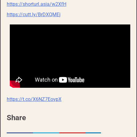
https://shorturl.asia/w2XfH
https://cutt.ly/BrDXQMEj
https://t.co/X6NZ7EovpX
Share