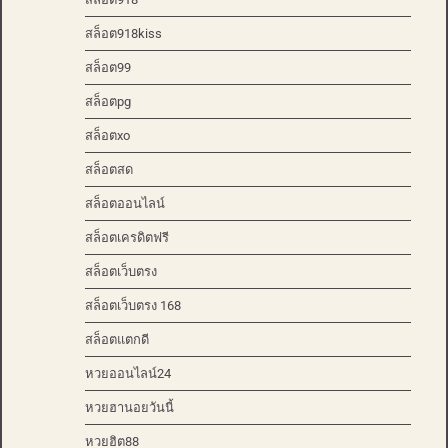
สล็อต918kiss
สล็อต99
สล็อตpg
สล็อตxo
สล็อตสด
สล็อตออนไลน์
สล็อตเครดิตฟรี
สล็อตเว็บตรง
สล็อตเว็บตรง 168
สล็อตแตกดี
หวยออนไลน์24
หวยฮานอยวันนี้
หวยฮิต88