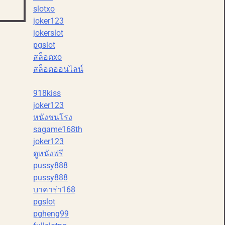
slotxo
joker123
jokerslot
pgslot
สล็อตxo
สล็อตออนไลน์
918kiss
joker123
หนังชนโรง
sagame168th
joker123
ดูหนังฟรี
pussy888
pussy888
บาคาร่า168
pgslot
pgheng99