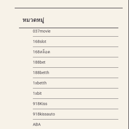
หมวดหมู่
037movie
168slot
168สล็อต
188bet
188betth
1xbetth
1xbit
918Kiss
918kissauto
ABA