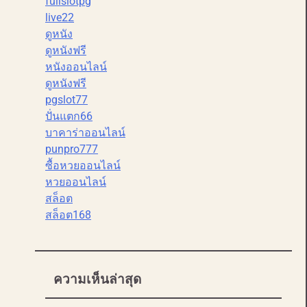
fullslotpg
live22
ดูหนัง
ดูหนังฟรี
หนังออนไลน์
ดูหนังฟรี
pgslot77
ปั่นแตก66
บาคาร่าออนไลน์
punpro777
ซื้อหวยออนไลน์
หวยออนไลน์
สล็อต
สล็อต168
ความเห็นล่าสุด