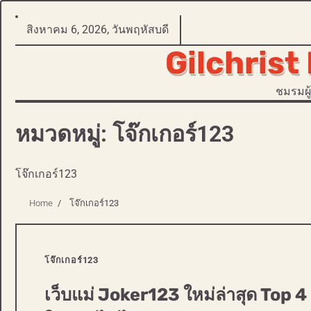
Skip
สิงหาคม 6, 2026, วันพฤหัสบดี
to
Gilchrist
content
ชมรมผู้
หมวดหมู่:
โจ๊กเกอร์123
โจ๊กเกอร์123
Home
โจ๊กเกอร์123
โจ๊กเกอร์123
เว็บแม่ Joker123 ใหม่ล่าสุด Top 4