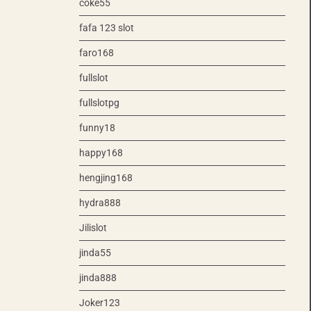
coke55
fafa 123 slot
faro168
fullslot
fullslotpg
funny18
happy168
hengjing168
hydra888
Jilislot
jinda55
jinda888
Joker123