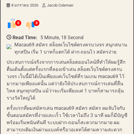
8 มกราคม 2026
Jacob Coleman
0
0
Read Time:
5 Minute, 18 Second
Macau69 สมัคร สล็อตเว็บไซต์ตรงครบวงจร สนุกสนาน
ทุกสปิน เริ่ม 1 บาทก็แตกได้ ฝาก-ถอนไว สมัครง่าย
ประสบการณ์จริงจากการเล่นสล็อตออนไลน์ที่ทำให้ผมรู้สึก
ตื่นเต้นตั้งแต่ครั้งแรกที่ลองเข้าเล่น สล็อตเว็บไซต์ตรงครบ
วงจร เว็บนี้มิได้เป็นเพียงแค่เว็บไซต์ที่รวมเกม macau69 ไว้
มากมายเพียงแค่นั้น แต่ว่ายังให้ประสบการณ์การเล่นที่ลื่น
ไหล สนุกทุกสปิน แม้ว่าจะเริ่มเพียงแค่ 1 บาทก็สามารถลุ้น
รางวัลใหญ่ได้
ครั้งแรกที่ผมสมัครเล่น macau69 สมัคร สมัคร ผมจับใจกับ
ขั้นตอนสมัครที่ง่ายและเร็ว ใช้เวลาไม่ถึง 3 นาที ผมก็มีบัญชี
พร้อมเริ่มพนันทันที ระบบฝาก-ถอนก็สะดวกมากมาย ผม
สามารถเติมเงินผ่านแบงค์หรือวอเลทได้ตามความสะดวก