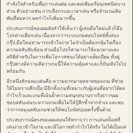
กำลังใจสำหรับเพื่อการเล่นต่อ และพอเพียงเรียนเทคนิคบาง
ส่วน ตัวอย่างเช่น การเลือกระยะเวลาเล่น หรือจำนวนเดิม
พันที่สมควร ผลกำไรก็เพิ่มมากขึ้น
ประสบการณ์ของผมยังทำให้เห็นว่า ผู้เล่นมือใหม่แล้วก็มือ
โปรต่างเลือกเล่น เนื่องจากว่าระบบเกมตอบโจทย์ทั้งสอง
กรุ๊ป มือใหม่สามารถเข้าใจง่าย ไม่จำเป็นต้องกลุ้มใจเรื่อง
ความสลับซับซ้อน ส่วนมือโปรก็สามารถใช้แนวทางและ
สถิติสำหรับในการเพิ่มโอกาสชนะได้อย่างเต็มเปี่ยม ทั้งคู่
กรุ๊ปต่างมีความคิดว่าเกมนี้ให้ความคุ้มค่าและก็บันเทิงใจไป
พร้อมกัน
อีกหนึ่งลักษณะเด่นคือ ความมากมายหลายของเกม ที่ช่วย
ให้ไม่ทราบสึกเบื่อ มีอีกทั้งเกมที่เหมาะกับผู้เล่นที่อยากได้ผล
กำไรเร็วและเกมที่เน้นย้ำความสนุกสนานร่าเริงยาวๆผม
ชอบสลับเล่นระหว่างเกมเพื่อไม่ให้รู้สึกซ้ำจากจำเจ และพบ
ว่าการหมุนสลับเกมช่วยให้พบโบนัสบ่อยครั้งขึ้นด้วย
ประสบการณ์ตรงของผมสอนให้ทราบว่า การเล่นสล็อตที่
เล่นง่าย เข้าใจง่าย และมีโอกาสทำกำไรได้จริง ไม่ได้เป็นแค่