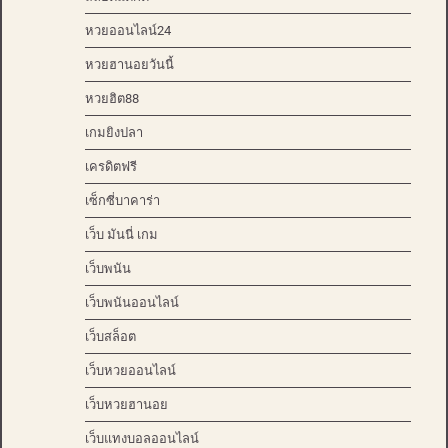
หวยออนไลน์24
หวยฮานอยวันนี้
หวยฮิต88
เกมยิงปลา
เครดิตฟรี
เซ็กซี่บาคาร่า
เว็บ มันนี่ เกม
เว็บพนัน
เว็บพนันออนไลน์
เว็บสล็อต
เว็บหวยออนไลน์
เว็บหวยฮานอย
เว็บแทงบอลออนไลน์