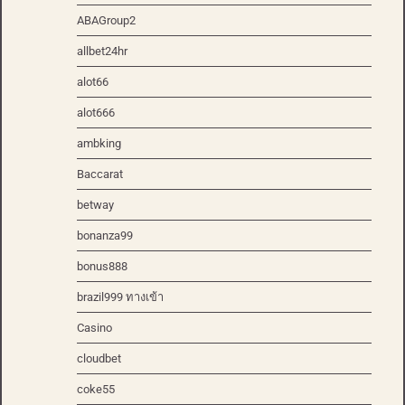
ABAGroup2
allbet24hr
alot66
alot666
ambking
Baccarat
betway
bonanza99
bonus888
brazil999 ทางเข้า
Casino
cloudbet
coke55