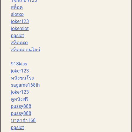
โจ๊กเกอร์123
สล็อต
slotxo
joker123
jokerslot
pgslot
สล็อตxo
สล็อตออนไลน์
918kiss
joker123
หนังชนโรง
sagame168th
joker123
ดูหนังฟรี
pussy888
pussy888
บาคาร่า168
pgslot