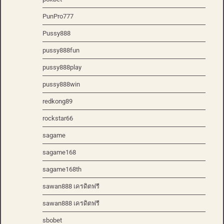
PunPro777
Pussy888
pussy888fun
pussy888play
pussy888win
redkong89
rockstar66
sagame
sagame168
sagame168th
sawan888 เครดิตฟรี
sawan888 เครดิตฟรี
sbobet