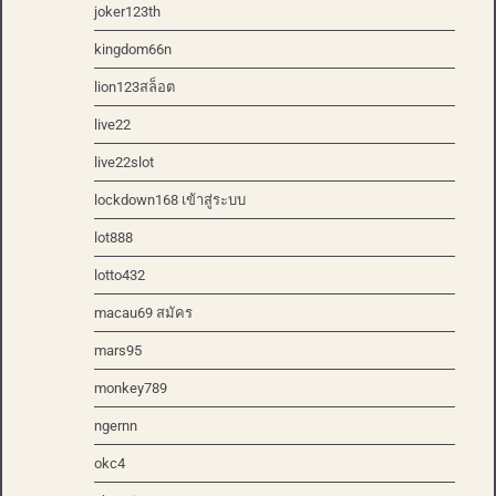
joker123th
kingdom66n
lion123สล็อต
live22
live22slot
lockdown168 เข้าสู่ระบบ
lot888
lotto432
macau69 สมัคร
mars95
monkey789
ngernn
okc4