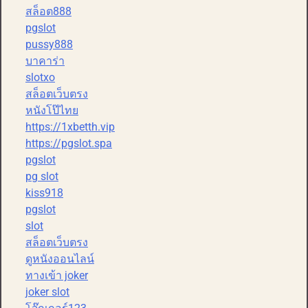
สล็อต888
pgslot
pussy888
บาคาร่า
slotxo
สล็อตเว็บตรง
หนังโป๊ไทย
https://1xbetth.vip
https://pgslot.spa
pgslot
pg slot
kiss918
pgslot
slot
สล็อตเว็บตรง
ดูหนังออนไลน์
ทางเข้า joker
joker slot