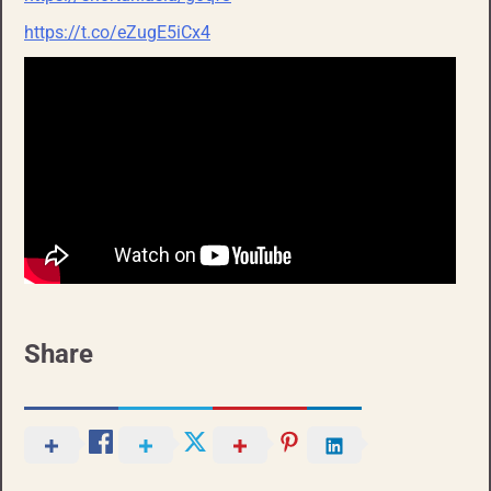
https://t.co/eZugE5iCx4
Share