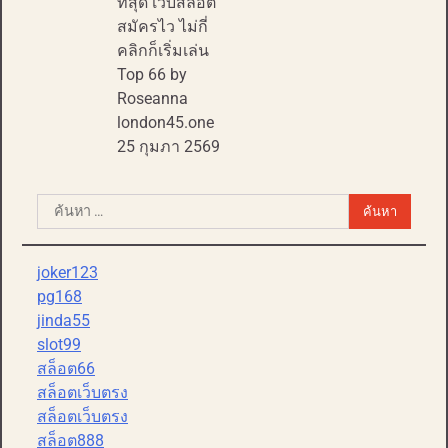
ที่สุด เว็บสล็อต
สมัครไว ไม่กี่
คลิกก็เริ่มเล่น
Top 66 by
Roseanna
london45.one
25 กุมภา 2569
ค้นหา
สำหรับ:
joker123
pg168
jinda55
slot99
สล็อต66
สล็อตเว็บตรง
สล็อตเว็บตรง
สล็อต888