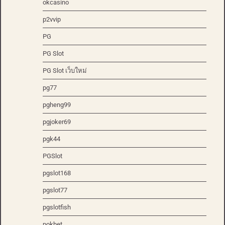
okcasino
p2vvip
PG
PG Slot
PG Slot เว็บใหม่
pg77
pgheng99
pgjoker69
pgk44
PGSlot
pgslot168
pgslot77
pgslotfish
pokbet