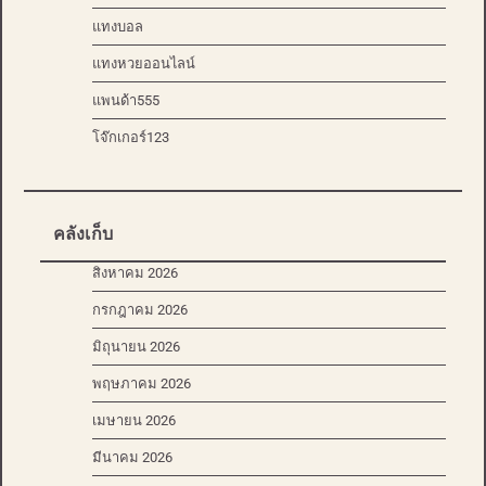
แทงบอล
แทงหวยออนไลน์
แพนด้า555
โจ๊กเกอร์123
คลังเก็บ
สิงหาคม 2026
กรกฎาคม 2026
มิถุนายน 2026
พฤษภาคม 2026
เมษายน 2026
มีนาคม 2026