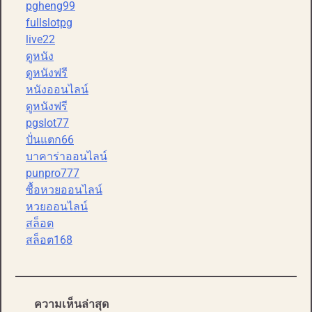
pgheng99
fullslotpg
live22
ดูหนัง
ดูหนังฟรี
หนังออนไลน์
ดูหนังฟรี
pgslot77
ปั่นแตก66
บาคาร่าออนไลน์
punpro777
ซื้อหวยออนไลน์
หวยออนไลน์
สล็อต
สล็อต168
ความเห็นล่าสุด