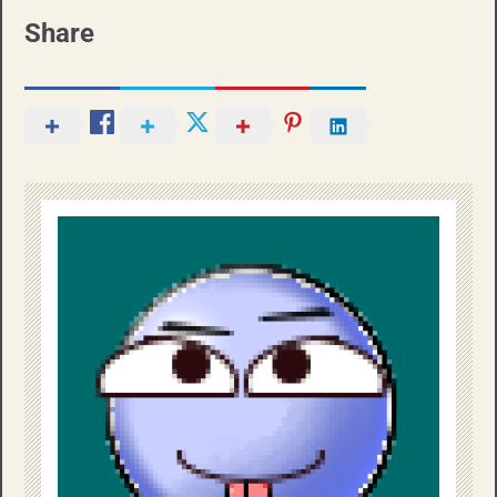
Share