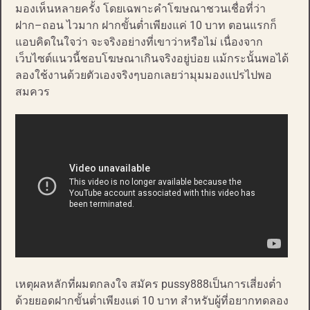
มองเห็นหลายครั้ง โดยเฉพาะคำโฆษณาชวนเชื่อที่ว่า
ฝาก–ถอน ไวมาก ฝากขั้นต่ำเพียงแค่ 10 บาท ตอนแรกก็
แอบคิดในใจว่า จะจริงอย่างที่เขาว่าหรือไม่ เนื่องจาก
เว็บไซต์แนวนี้ชอบโฆษณาเกินจริงอยู่บ่อย แม้กระนั้นพอได้
ลองใช้งานด้วยตัวเองจริงๆบอกเลยว่ามุมมองแปรไปพอ
สมควร
เหตุผลหลักที่ผมตกลงใจ สมัคร pussy888เป็นการเสี่ยงต่ำ
ด้วยยอดฝากขั้นต่ำเพียงแต่ 10 บาท สำหรับผู้ที่อยากทดลอง