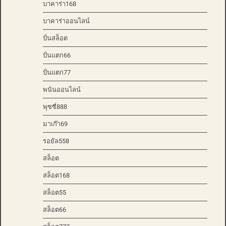
บาคาร่า168
บาคาร่าออนไลน์
ปั่นสล็อต
ปั่นแตก66
ปั่นแตก77
พนันออนไลน์
พุซซี่888
มาเก๊า69
รอยัล558
สล็อต
สล็อต168
สล็อต55
สล็อต66