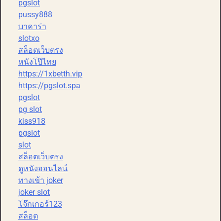
pgslot
pussy888
บาคาร่า
slotxo
สล็อตเว็บตรง
หนังโป๊ไทย
https://1xbetth.vip
https://pgslot.spa
pgslot
pg slot
kiss918
pgslot
slot
สล็อตเว็บตรง
ดูหนังออนไลน์
ทางเข้า joker
joker slot
โจ๊กเกอร์123
สล็อต