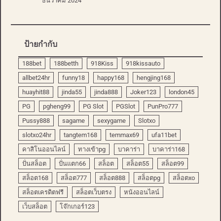
ธันวาคม 2024
ป้ายกำกับ
188bet
188betth
918Kiss
918kissauto
allbet24hr
funny18
happy168
hengjing168
huayhit88
jinda55
jinda888
Joker123
london45
PG
pgheng99
PG Slot
PGSlot
PunPro777
Pussy888
sagame
sexygame
Slotxo
slotxo24hr
tangtem168
temmax69
ufa11bet
คาสิโนออนไลน์
ทางเข้าpg
บาคาร่า
บาคาร่า168
ปั่นสล็อต
ปั่นแตก66
สล็อต
สล็อต55
สล็อต99
สล็อต168
สล็อต777
สล็อต888
สล็อตpg
สล็อตxo
สล็อตเครดิตฟรี
สล็อตเว็บตรง
หนังออนไลน์
เว็บสล็อต
โจ๊กเกอร์123