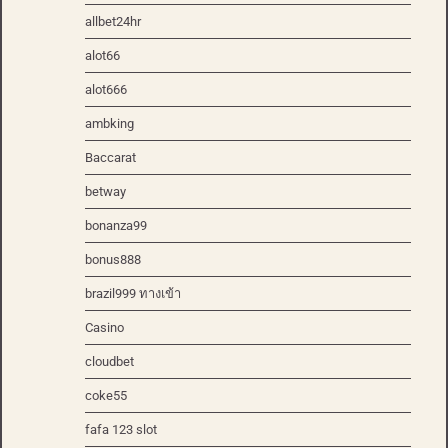
allbet24hr
alot66
alot666
ambking
Baccarat
betway
bonanza99
bonus888
brazil999 ทางเข้า
Casino
cloudbet
coke55
fafa 123 slot