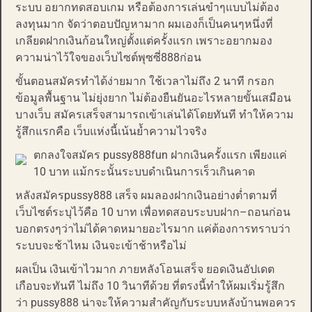
ระบบ อยากทดสอบเกม หรือต้องการเล่นขำๆแบบไม่ต้อง
ลงทุนมาก จัดว่าตอบปัญหามาก ผมเองก็เป็นคนๆหนึ่งที่
เกลียดฝากเงินก้อนใหญ่ตั้งแต่ครั้งแรก เพราะอยากมอง
ความน่าไว้ใจของเว็บไซต์พุซซี่888ก่อน
ขั้นตอนสมัครทำได้ง่ายมาก ใช้เวลาไม่ถึง 2 นาที กรอก
ข้อมูลพื้นฐาน ไม่ยุ่งยาก ไม่ต้องยืนยันอะไรหลายขั้นเสมือน
บางเว็บ สมัครเสร็จสามารถเข้าเล่นได้โดยทันที ทำให้ความ
รู้สึกแรกคือ เว็บแห่งนี้เน้นย้ำความไวจริง
ตกลงใจสมัคร pussy888fun ฝากเงินครั้งแรก เพียงแค่
10 บาท แม้กระนั้นระบบดำเนินการเร็วเกินคาด
หลังสมัครpussy888 เสร็จ ผมลองฝากเงินอย่างต่ำตามที่
เว็บไซต์ระบุไว้คือ 10 บาท เพื่อทดสอบระบบฝาก–ถอนก่อน
บอกตรงๆว่าไม่ได้คาดหมายอะไรมาก แค่ต้องการทราบว่า
ระบบจะช้าไหม เงินจะเข้าช้าหรือไม่
ผลเป็น เงินเข้าไวมาก ภายหลังโอนเสร็จ ยอดเงินอัปเดต
เกือบจะทันที ไม่ถึง 10 วินาทีด้วย ที่ตรงนี้ทำให้ผมเริ่มรู้สึก
ว่า pussy888 น่าจะให้ความสำคัญกับระบบหลังบ้านพอควร