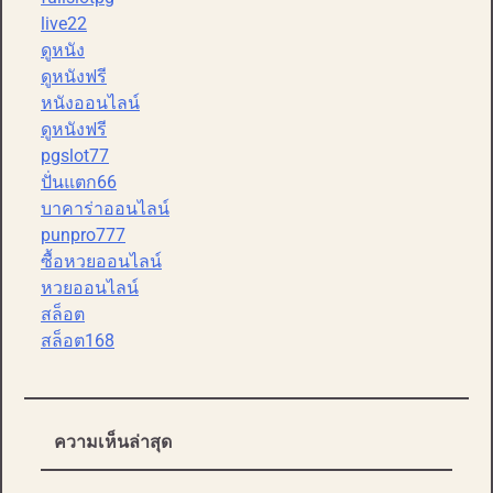
live22
ดูหนัง
ดูหนังฟรี
หนังออนไลน์
ดูหนังฟรี
pgslot77
ปั่นแตก66
บาคาร่าออนไลน์
punpro777
ซื้อหวยออนไลน์
หวยออนไลน์
สล็อต
สล็อต168
ความเห็นล่าสุด