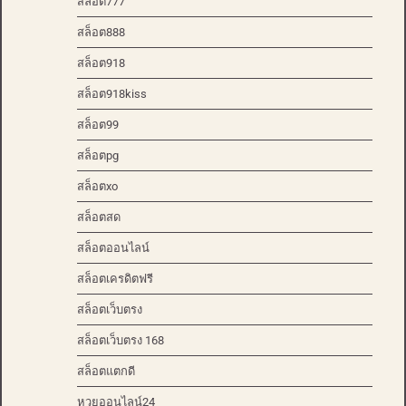
สล็อต777
สล็อต888
สล็อต918
สล็อต918kiss
สล็อต99
สล็อตpg
สล็อตxo
สล็อตสด
สล็อตออนไลน์
สล็อตเครดิตฟรี
สล็อตเว็บตรง
สล็อตเว็บตรง 168
สล็อตแตกดี
หวยออนไลน์24