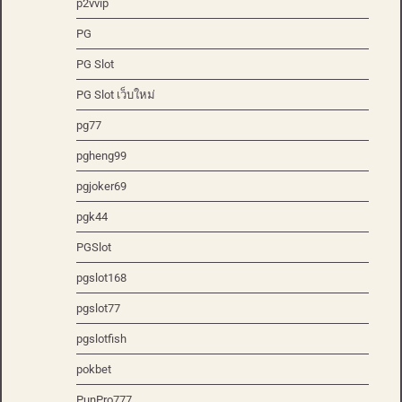
p2vvip
PG
PG Slot
PG Slot เว็บใหม่
pg77
pgheng99
pgjoker69
pgk44
PGSlot
pgslot168
pgslot77
pgslotfish
pokbet
PunPro777