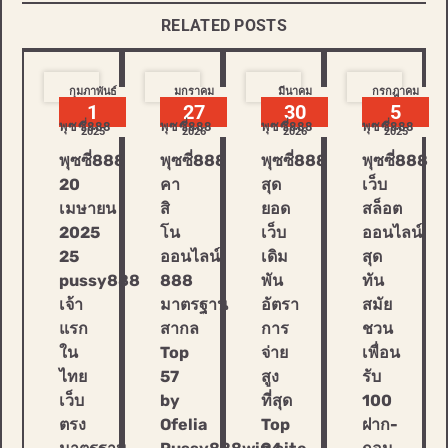
RELATED POSTS
กุมภาพันธ์
มกราคม
มีนาคม
กรกฎาคม
1
27
30
5
พุซซี่888
พุซซี่888
พุซซี่888
พุซซี่888
2025
2026
2026
2025
พุซซี่888
พุซซี่888
พุซซี่888
พุซซี่888
20
คา
สุด
เว็บ
เมษายน
สิ
ยอด
สล็อต
2025
โน
เว็บ
ออนไลน์
25
ออนไลน์
เดิม
สุด
pussy888
888
พัน
ทัน
เจ้า
มาตรฐาน
อัตรา
สมัย
แรก
สากล
การ
ชวน
ใน
Top
จ่าย
เพื่อน
ไทย
57
สูง
รับ
เว็บ
by
ที่สุด
100
ตรง
Ofelia
Top
ฝาก-