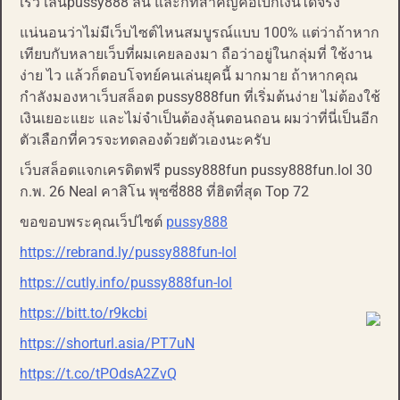
เร็ว เล่นpussy888 ลื่น และก็ที่สำคัญคือเบิกเงินได้จริง
แน่นอนว่าไม่มีเว็บไซต์ไหนสมบูรณ์แบบ 100% แต่ว่าถ้าหาก
เทียบกับหลายเว็บที่ผมเคยลองมา ถือว่าอยู่ในกลุ่มที่ ใช้งาน
ง่าย ไว แล้วก็ตอบโจทย์คนเล่นยุคนี้ มากมาย ถ้าหากคุณ
กำลังมองหาเว็บสล็อต pussy888fun ที่เริ่มต้นง่าย ไม่ต้องใช้
เงินเยอะแยะ และไม่จำเป็นต้องลุ้นตอนถอน ผมว่าที่นี่เป็นอีก
ตัวเลือกที่ควรจะทดลองด้วยตัวเองนะครับ
เว็บสล็อตแจกเครดิตฟรี pussy888fun pussy888fun.lol 30
ก.พ. 26 Neal คาสิโน พุซซี่888 ที่ฮิตที่สุด Top 72
ขอขอบพระคุณเว็ปไซต์
pussy888
https://rebrand.ly/pussy888fun-lol
https://cutly.info/pussy888fun-lol
https://bitt.to/r9kcbi
https://shorturl.asia/PT7uN
https://t.co/tPOdsA2ZvQ