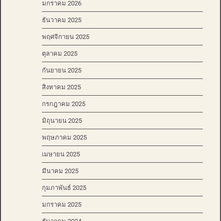
มกราคม 2026
ธันวาคม 2025
พฤศจิกายน 2025
ตุลาคม 2025
กันยายน 2025
สิงหาคม 2025
กรกฎาคม 2025
มิถุนายน 2025
พฤษภาคม 2025
เมษายน 2025
มีนาคม 2025
กุมภาพันธ์ 2025
มกราคม 2025