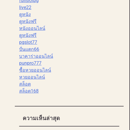
fullslotpg
live22
ดูหนัง
ดูหนังฟรี
หนังออนไลน์
ดูหนังฟรี
pgslot77
ปั่นแตก66
บาคาร่าออนไลน์
punpro777
ซื้อหวยออนไลน์
หวยออนไลน์
สล็อต
สล็อต168
ความเห็นล่าสุด