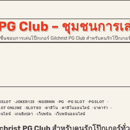
 PG Club – ชุมชนการเล่
ชื่นชอบการเล่นโป๊กเกอร์ Gilchrist PG Club สำหรับคนรักโป๊กเกอร
LISLOT
JOKER123
NGERNN
PG
PG SLOT
PGSLOT
LOT ONLINE
SLOTXO
คาสิโน
คาสิโนออนไลน์
บาคาร่า
อนไลน์
เกมยิงปลา
เว็บพนัน
เว็บพนันออนไลน์
lchrist PG Club สำหรับคนรักโป๊กเกอร์ทั่ว