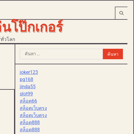
นโป๊กเกอร์
์ทั่วโลก
ค้นหา
สำหรับ:
joker123
pg168
jinda55
slot99
สล็อต66
สล็อตเว็บตรง
สล็อตเว็บตรง
สล็อต888
สล็อต888