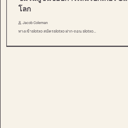
โลก
Jacob Coleman
ทางเข้าslotxo สมัครslotxo ฝาก-ถอน slotxo…