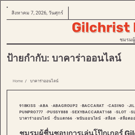
Skip
สิงหาคม 7, 2026, วันศุกร์
to
Gilchrist
content
ชมรมผู้
ป้ายกำกับ:
บาคาร่าออนไลน์
Home
บาคาร่าออนไลน์
918KISS
ABA
ABAGROUP2
BACCARAT
CASINO
JI
PUNPRO777
PUSSY888
SEXYBACCARAT168
SLOT
S
บาคาร่าออนไลน์
ปั่นแตก66
พนันออนไลน์
สล็อต
สล็อตอ
ชมรมผู้ชื่นชอบการเล่นโป๊กเกอร์ Gi