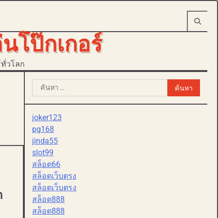
นโป๊กเกอร์
์ทั่วโลก
ค้นหา
สำหรับ:
joker123
pg168
jinda55
slot99
สล็อต66
สล็อตเว็บตรง
สล็อตเว็บตรง
ต
สล็อต888
สล็อต888