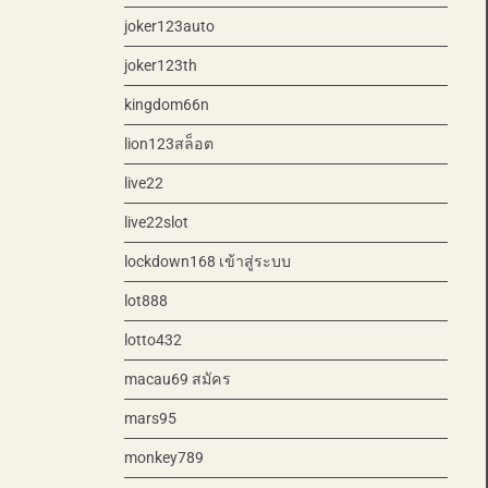
joker123auto
joker123th
kingdom66n
lion123สล็อต
live22
live22slot
lockdown168 เข้าสู่ระบบ
lot888
lotto432
macau69 สมัคร
mars95
monkey789