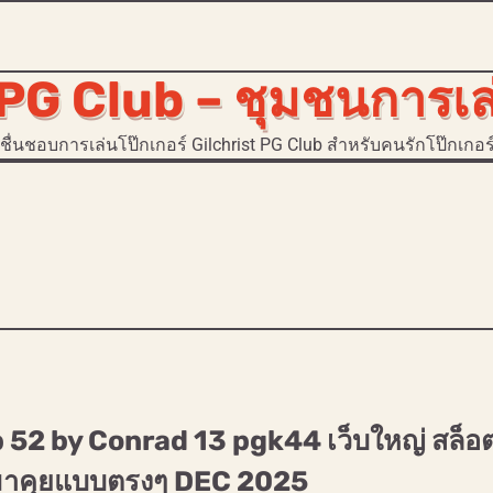
 PG Club – ชุมชนการเล่
ชื่นชอบการเล่นโป๊กเกอร์ Gilchrist PG Club สำหรับคนรักโป๊กเกอร
p 52 by Conrad 13 pgk44 เว็บใหญ่ สล็อ
่า มาคุยแบบตรงๆ DEC 2025