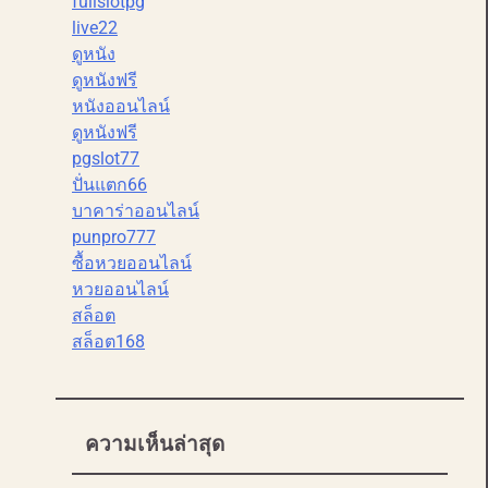
fullslotpg
live22
ดูหนัง
ดูหนังฟรี
หนังออนไลน์
ดูหนังฟรี
pgslot77
ปั่นแตก66
บาคาร่าออนไลน์
punpro777
ซื้อหวยออนไลน์
หวยออนไลน์
สล็อต
สล็อต168
ความเห็นล่าสุด