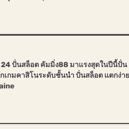
4 ปั่นสล็อต คัมมิ่ง88 มาแรงสุดในปีนี้ปั่น
กเกมคาสิโนระดับชั้นนำ ปั่นสล็อต แตกง่า
aine